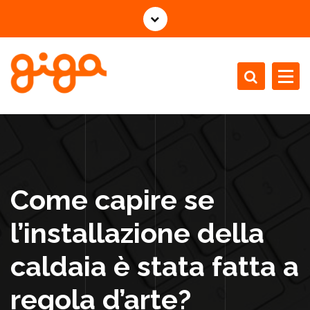
V
a
i
a
l
c
Installazione Manutenzione Revisione Caldaie
o
n
t
e
n
Come capire se
u
t
l’installazione della
o
caldaia è stata fatta a
regola d’arte?