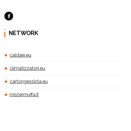
NETWORK
caldaie.eu
climatizzatori.eu
cartongessista.eu
mistermuffa.it