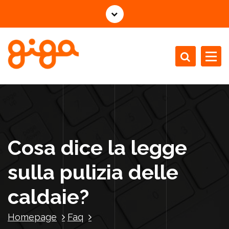
V
a
i
a
l
c
Installazione Manutenzione Revisione Caldaie
o
n
t
e
n
Cosa dice la legge
u
t
sulla pulizia delle
o
caldaie?
Homepage
Faq