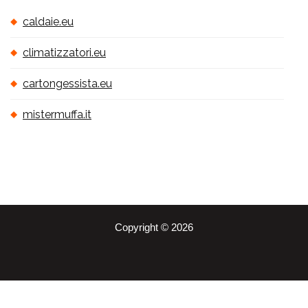
caldaie.eu
climatizzatori.eu
cartongessista.eu
mistermuffa.it
Copyright © 2026