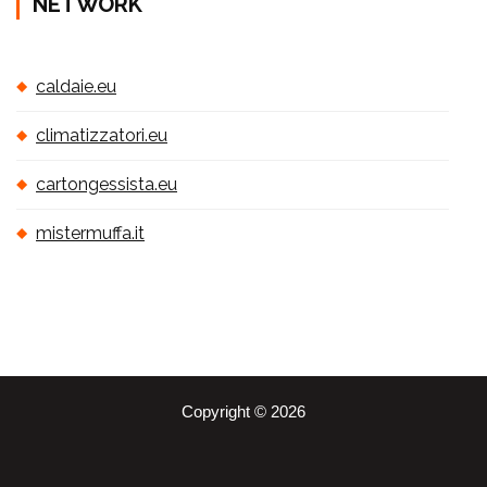
NETWORK
caldaie.eu
climatizzatori.eu
cartongessista.eu
mistermuffa.it
Copyright © 2026