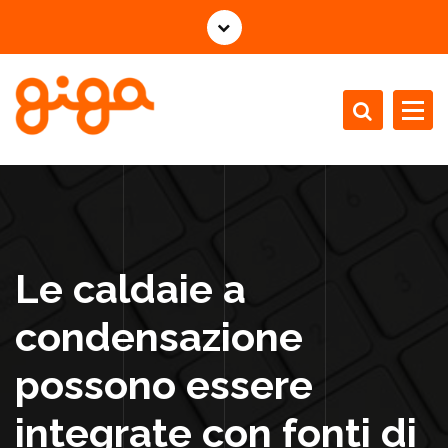
V
a
i
a
l
c
Installazione Manutenzione Revisione Caldaie
o
n
t
e
n
Le caldaie a
u
t
condensazione
o
possono essere
integrate con fonti di