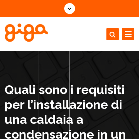
V
a
i
a
l
c
Installazione Manutenzione Revisione Caldaie
o
n
t
e
n
Quali sono i requisiti
u
t
per l’installazione di
o
una caldaia a
condensazione in un