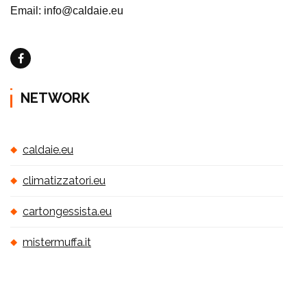
Email: info@caldaie.eu
NETWORK
caldaie.eu
climatizzatori.eu
cartongessista.eu
mistermuffa.it