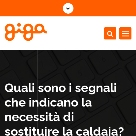
V
a
i
a
l
c
Installazione Manutenzione Revisione Caldaie
o
n
t
e
n
Quali sono i segnali
u
t
che indicano la
o
necessità di
sostituire la caldaia?