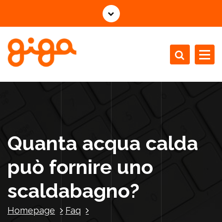
V
a
i
a
l
c
Installazione Manutenzione Revisione Caldaie
o
n
t
e
n
Quanta acqua calda
u
t
può fornire uno
o
scaldabagno?
Homepage
Faq