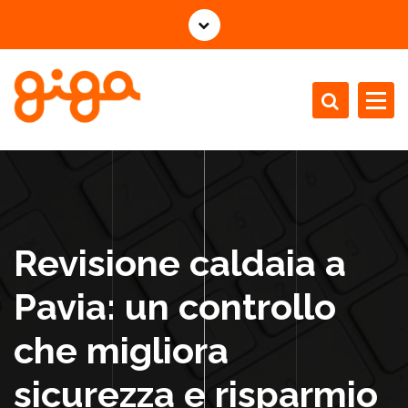
V
a
i
a
l
c
Installazione Manutenzione Revisione Caldaie
o
n
t
e
n
Revisione caldaia a
u
t
Pavia: un controllo
o
che migliora
sicurezza e risparmio