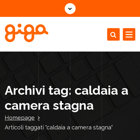
V
a
i
a
l
c
Installazione Manutenzione Revisione Caldaie
o
n
t
e
n
Archivi tag: caldaia a
u
t
camera stagna
o
Homepage
Articoli taggati "caldaia a camera stagna"