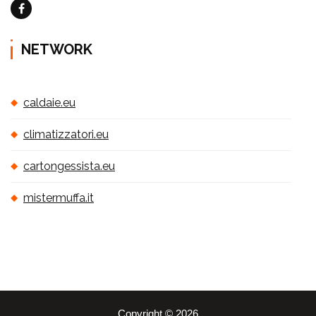
NETWORK
caldaie.eu
climatizzatori.eu
cartongessista.eu
mistermuffa.it
Copyright © 2026