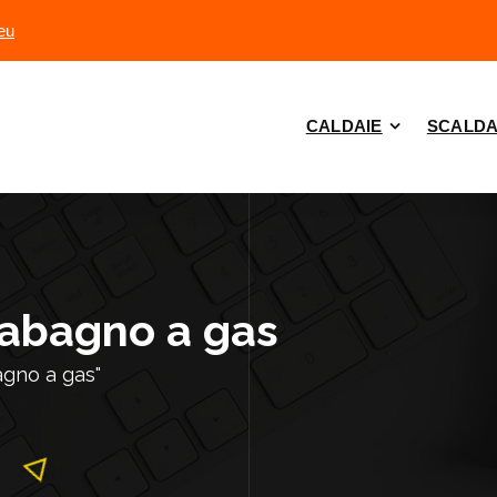
eu
CALDAIE
SCALDA
dabagno a gas
agno a gas"