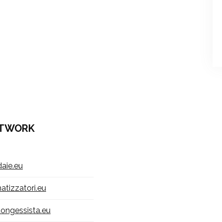
TWORK
daie.eu
matizzatori.eu
tongessista.eu