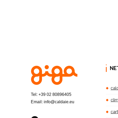
NE
cal
Tel: +39 02 80896405
cli
Email: info@caldaie.eu
car