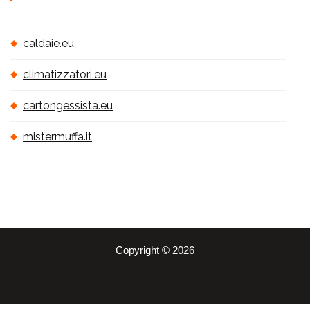
caldaie.eu
climatizzatori.eu
cartongessista.eu
mistermuffa.it
Copyright © 2026