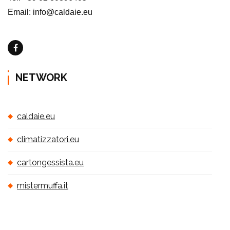
Email: info@caldaie.eu
NETWORK
caldaie.eu
climatizzatori.eu
cartongessista.eu
mistermuffa.it