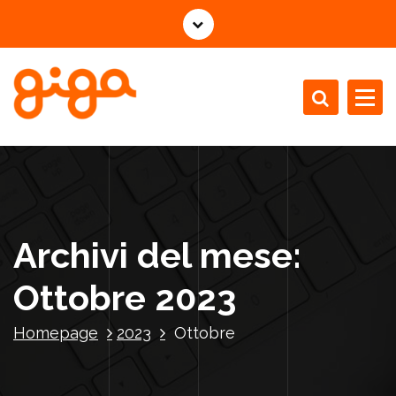
V
a
i
a
l
c
Installazione Manutenzione Revisione Caldaie
o
n
t
e
n
Archivi del mese:
u
t
Ottobre 2023
o
Homepage
2023
Ottobre