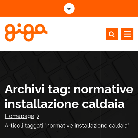
V
a
i
a
l
c
Installazione Manutenzione Revisione Caldaie
o
n
t
e
n
Archivi tag: normative
u
t
installazione caldaia
o
Homepage
Articoli taggati "normative installazione caldaia"